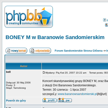
BONEY M w Baranowie Sandomierskim
Forum Sandomierskie Strona Główna
->
I
Autor
bell
Wysłany: Pią Kwi 20, 2007 10:22 am
Temat postu: BO
Koncert skandynawskiej grupy BONEY M, oraz Bad
Dołączył: 30 Maj 2006
z okazji Dni Baranowa Sandomierskiego.
Posty: 3
Skąd: Tarnobrzeg
Termin: 30 czerwca - 1 lipca 2007
szczegoĹy:
www.baranowsandomierski.pl
[/b][/url]
Powrót do góry