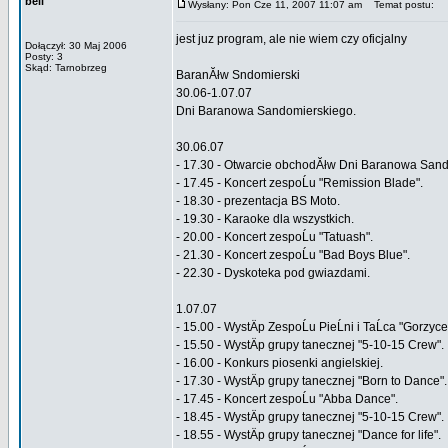
bell
Wysłany: Pon Cze 11, 2007 11:07 am
Temat postu:
jest juz program, ale nie wiem czy oficjalny
Dołączył: 30 Maj 2006
Posty: 3
Skąd: Tarnobrzeg
BaranĂłw Sndomierski
30.06-1.07.07
Dni Baranowa Sandomierskiego.
30.06.07
- 17.30 - Otwarcie obchodĂłw Dni Baranowa San
- 17.45 - Koncert zespoĹu "Remission Blade".
- 18.30 - prezentacja BS Moto.
- 19.30 - Karaoke dla wszystkich.
- 20.00 - Koncert zespoĹu "Tatuash".
- 21.30 - Koncert zespoĹu "Bad Boys Blue".
- 22.30 - Dyskoteka pod gwiazdami.
1.07.07
- 15.00 - WystÄp ZespoĹu PieĹni i TaĹca "Gorzyce
- 15.50 - WystÄp grupy tanecznej "5-10-15 Crew".
- 16.00 - Konkurs piosenki angielskiej.
- 17.30 - WystÄp grupy tanecznej "Born to Dance".
- 17.45 - Koncert zespoĹu "Abba Dance".
- 18.45 - WystÄp grupy tanecznej "5-10-15 Crew".
- 18.55 - WystÄp grupy tanecznej "Dance for life".