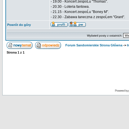
- 19.00 - Koncert zespoĹu "Thomas".
- 20.30 - Loteria fantowa.
- 21.15 - Koncert zespoĹu "Boney M".
- 22.30 - Zabawa taneczna z zespoĹem "Grant".
Powrót do góry
Wyświetl posty z ostatnich:
Forum Sandomierskie Strona Główna
->
I
Strona
1
z
1
Powered by