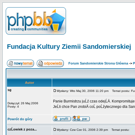
Fundacja Kultury Ziemii Sandomierskiej
Forum Sandomierskie Strona Główna
->
P
Autor
sg
Wysłany: Wto Maj 30, 2006 11:20 pm
Temat postu: Fund
Panie Burmistrzu juĹź czas odejĹÄ. Kompromituje
Dołączył: 26 Maj 2006
JeĹli chce Pan zrobiÄ coĹ poĹźytecznego dla Sand
Posty: 4
Powrót do góry
czĹowiek z poza...
Wysłany: Czw Cze 01, 2006 2:39 pm
Temat postu: