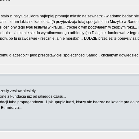
e stalo z instytucja, ktora najlepiej promuje miasto na zewnatrz - wiadomo bedac 
atrz - znam takich kilkadziesiat(!) przyjezdzaja tutaj specjalnie na Muzyke w Sandom
j ceniony tego typu festiwal w kraju!!... (troche o tym poczytalem w zeszlym roku...
obota... zblizenie sie do wyrafinowanego odbiorcy (na Dziejbie dominowal, z tego 
espoly, bo tu prawdziwie - rzecznie, a nie morsko).... LUDZIE przeciez te pomysly 
 komu dlaczego?? jako przedstawiciel spolecznosci Sando... chcialbym dowiedziec
zesty zestaw niestety...
ojne z Fundacja juz od jakiegos czasu...
dacji tube propagandowa...i jak upupic ludzi, ktorzy nie baczac na koterie pra do pr
Burmistrza...