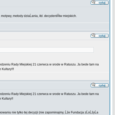
, motywy, metody dziaĹania, itd. decydentĂłw miejskich.
iedzeniu Rady Miejskiej 21 czerwca w srode w Ratuszu. Ja bede tam na
Kultury!!!
iedzeniu Rady Miejskiej 21 czerwca w srode w Ratuszu. Ja bede tam na
Kultury!!
jmowaniu nie tylko tej decyzji (nie zapominajmy, Ĺźe Fundacja zĹoĹźyĹa