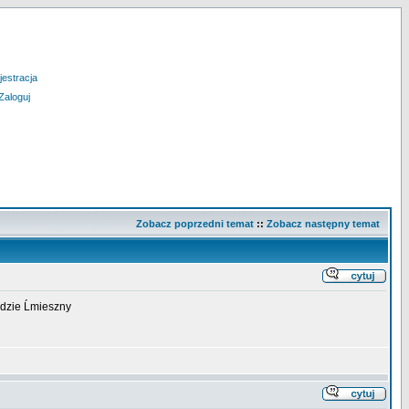
jestracja
Zaloguj
Zobacz poprzedni temat
::
Zobacz następny temat
dzie Ĺmieszny