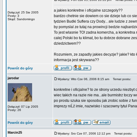
a jakies konkretne i oficjalne szczegoly??
Dołączył: 25 Sie 2005
bardzo chetnie sie dowiem co sie dzieje lub co si
Posty: 3
Skąd: Sandomingo
tydzien Budki Suflera czy Dody... ale ludzie z zewn
by pomyslal ze tutaj na prowincji bedzie najbardzie
To jest wlasnie TO! zadna komercha, a konkretna r
calej Polski bo tu klimat, bo tu dobrze dobrane z
dziedzictwem??
Rozumiem, ze zapadly jakies decyzje? jakie? kto
informacja jest skrywana??
Powrót do góry
jarodar
Wysłany: Wto Cze 06, 2006 8:15 am
Temat postu:
konkretne i oficjalne? to ze strony urzedu niezbyt c
wiec takich na razie nie ma...ale burmistrz toczy w
po prostu szuka sie sposobu jak zrobic sobie z fun
imprezy niĹź imie, nazwisko i szacowny tytul Pana 
Dołączył: 07 Lip 2005
Posty: 26
Powrót do góry
Marcin25
Wysłany: Sro Cze 07, 2006 12:12 pm
Temat postu: