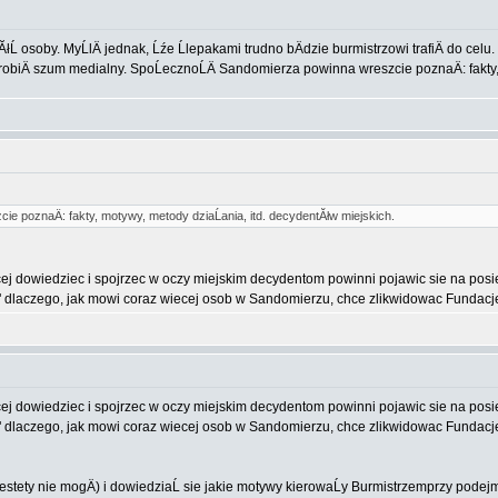
osoby. MyĹlÄ jednak, Ĺźe Ĺlepakami trudno bÄdzie burmistrzowi trafiÄ do celu.
i zrobiÄ szum medialny. SpoĹecznoĹÄ Sandomierza powinna wreszcie poznaÄ: fakty
e poznaÄ: fakty, motywy, metody dziaĹania, itd. decydentĂłw miejskich.
cej dowiedziec i spojrzec w oczy miejskim decydentom powinni pojawic sie na pos
dlaczego, jak mowi coraz wiecej osob w Sandomierzu, chce zlikwidowac Fundacje 
cej dowiedziec i spojrzec w oczy miejskim decydentom powinni pojawic sie na pos
dlaczego, jak mowi coraz wiecej osob w Sandomierzu, chce zlikwidowac Fundacje 
(niestety nie mogÄ) i dowiedziaĹ sie jakie motywy kierowaĹy Burmistrzemprzy pode