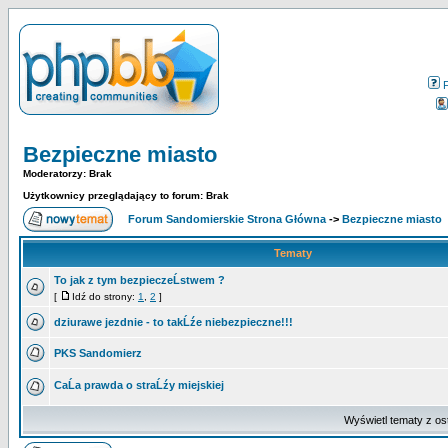
Bezpieczne miasto
Moderatorzy: Brak
Użytkownicy przeglądający to forum: Brak
Forum Sandomierskie Strona Główna
->
Bezpieczne miasto
Tematy
To jak z tym bezpieczeĹstwem ?
[
Idź do strony:
1
,
2
]
dziurawe jezdnie - to takĹźe niebezpieczne!!!
PKS Sandomierz
CaĹa prawda o straĹźy miejskiej
Wyświetl tematy z os