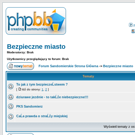
Bezpieczne miasto
Moderatorzy: Brak
Użytkownicy przeglądający to forum: Brak
Forum Sandomierskie Strona Główna
->
Bezpieczne miasto
Tematy
To jak z tym bezpieczeĹstwem ?
[
Idź do strony:
1
,
2
]
dziurawe jezdnie - to takĹźe niebezpieczne!!!
PKS Sandomierz
CaĹa prawda o straĹźy miejskiej
Wyświetl tematy z os