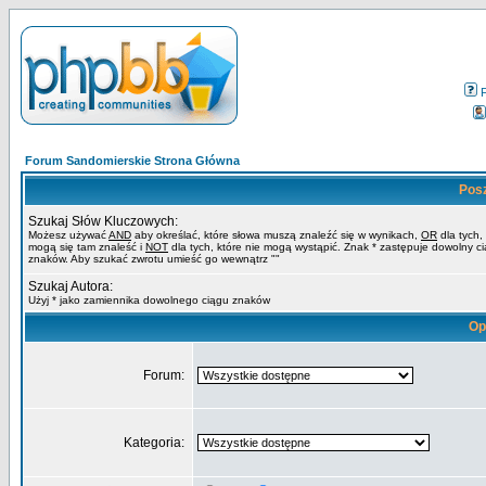
Forum Sandomierskie Strona Główna
Pos
Szukaj Słów Kluczowych:
Możesz używać
AND
aby określać, które słowa muszą znaleźć się w wynikach,
OR
dla tych,
mogą się tam znaleść i
NOT
dla tych, które nie mogą wystąpić. Znak * zastępuje dowolny c
znaków. Aby szukać zwrotu umieść go wewnątrz ""
Szukaj Autora:
Użyj * jako zamiennika dowolnego ciągu znaków
Op
Forum:
Kategoria: