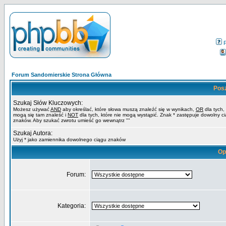
Forum Sandomierskie Strona Główna
Pos
Szukaj Słów Kluczowych:
Możesz używać
AND
aby określać, które słowa muszą znaleźć się w wynikach,
OR
dla tych,
mogą się tam znaleść i
NOT
dla tych, które nie mogą wystąpić. Znak * zastępuje dowolny c
znaków. Aby szukać zwrotu umieść go wewnątrz ""
Szukaj Autora:
Użyj * jako zamiennika dowolnego ciągu znaków
Op
Forum:
Kategoria: