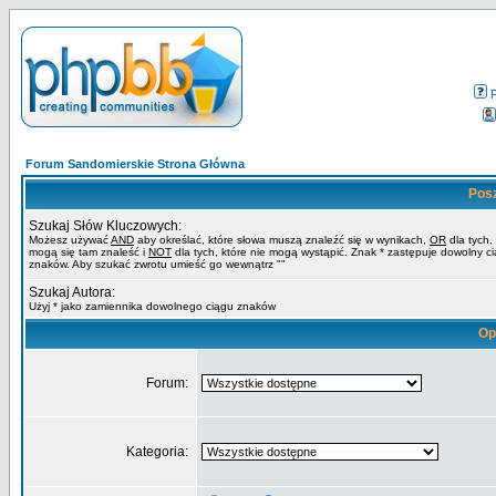
Forum Sandomierskie Strona Główna
Pos
Szukaj Słów Kluczowych:
Możesz używać
AND
aby określać, które słowa muszą znaleźć się w wynikach,
OR
dla tych,
mogą się tam znaleść i
NOT
dla tych, które nie mogą wystąpić. Znak * zastępuje dowolny c
znaków. Aby szukać zwrotu umieść go wewnątrz ""
Szukaj Autora:
Użyj * jako zamiennika dowolnego ciągu znaków
Op
Forum:
Kategoria: