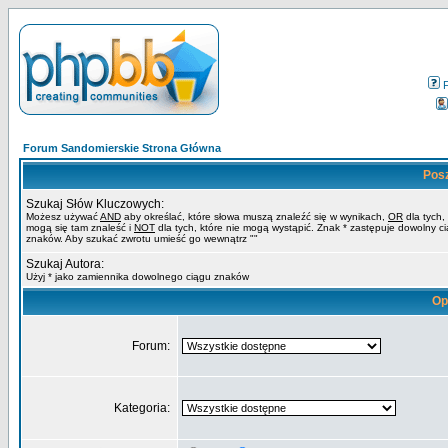
Forum Sandomierskie Strona Główna
Pos
Szukaj Słów Kluczowych:
Możesz używać
AND
aby określać, które słowa muszą znaleźć się w wynikach,
OR
dla tych,
mogą się tam znaleść i
NOT
dla tych, które nie mogą wystąpić. Znak * zastępuje dowolny c
znaków. Aby szukać zwrotu umieść go wewnątrz ""
Szukaj Autora:
Użyj * jako zamiennika dowolnego ciągu znaków
Op
Forum:
Kategoria: