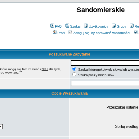
Sandomierskie
FAQ
Szukaj
Użytkownicy
Grupy
Re
Profil
Zaloguj się, by sprawdzić wiadomości
Poszukiwane Zapytanie
 które mogą się tam znaleść i
NOT
dla tych,
Szukaj któregokolwiek słowa lub wyrażen
 go wewnątrz ""
Szukaj wszystkich słów
Opcje Wyszukiwania
Przeszukaj ostanie
Sortuj według