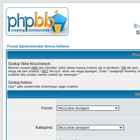
Forum Sandomierskie Strona Główna
Pos
Szukaj Słów Kluczowych:
Możesz używać
AND
aby określać, które słowa muszą znaleźć się w wynikach,
OR
dla tych,
mogą się tam znaleść i
NOT
dla tych, które nie mogą wystąpić. Znak * zastępuje dowolny c
znaków. Aby szukać zwrotu umieść go wewnątrz ""
Szukaj Autora:
Użyj * jako zamiennika dowolnego ciągu znaków
Op
Forum:
Kategoria: