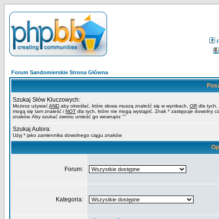
Forum Sandomierskie Strona Główna
Pos
Szukaj Słów Kluczowych:
Możesz używać
AND
aby określać, które słowa muszą znaleźć się w wynikach,
OR
dla tych,
mogą się tam znaleść i
NOT
dla tych, które nie mogą wystąpić. Znak * zastępuje dowolny c
znaków. Aby szukać zwrotu umieść go wewnątrz ""
Szukaj Autora:
Użyj * jako zamiennika dowolnego ciągu znaków
Op
Forum:
Kategoria: