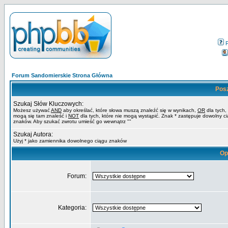
Forum Sandomierskie Strona Główna
Pos
Szukaj Słów Kluczowych:
Możesz używać
AND
aby określać, które słowa muszą znaleźć się w wynikach,
OR
dla tych,
mogą się tam znaleść i
NOT
dla tych, które nie mogą wystąpić. Znak * zastępuje dowolny c
znaków. Aby szukać zwrotu umieść go wewnątrz ""
Szukaj Autora:
Użyj * jako zamiennika dowolnego ciągu znaków
Op
Forum:
Kategoria: