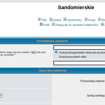
Sandomierskie
FAQ
Szukaj
Użytkownicy
Grupy
Re
Profil
Zaloguj się, by sprawdzić wiadomości
Poszukiwane Zapytanie
 które mogą się tam znaleść i
NOT
dla tych,
Szukaj któregokolwiek słowa lub wyrażen
 go wewnątrz ""
Szukaj wszystkich słów
Opcje Wyszukiwania
Przeszukaj ostanie
Sortuj według