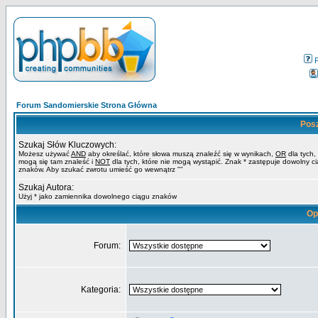
Forum Sandomierskie Strona Główna
Pos
Szukaj Słów Kluczowych:
Możesz używać
AND
aby określać, które słowa muszą znaleźć się w wynikach,
OR
dla tych,
mogą się tam znaleść i
NOT
dla tych, które nie mogą wystąpić. Znak * zastępuje dowolny c
znaków. Aby szukać zwrotu umieść go wewnątrz ""
Szukaj Autora:
Użyj * jako zamiennika dowolnego ciągu znaków
Op
Forum:
Kategoria: