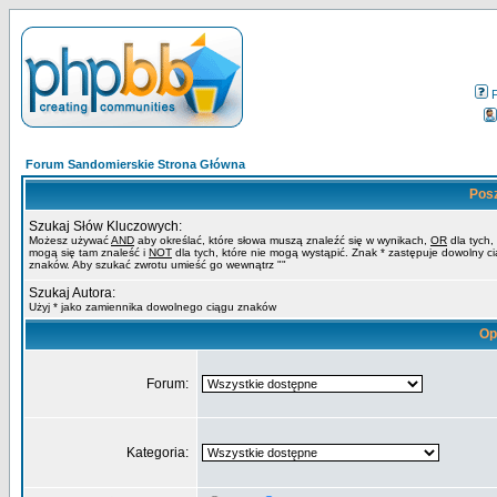
Forum Sandomierskie Strona Główna
Pos
Szukaj Słów Kluczowych:
Możesz używać
AND
aby określać, które słowa muszą znaleźć się w wynikach,
OR
dla tych,
mogą się tam znaleść i
NOT
dla tych, które nie mogą wystąpić. Znak * zastępuje dowolny c
znaków. Aby szukać zwrotu umieść go wewnątrz ""
Szukaj Autora:
Użyj * jako zamiennika dowolnego ciągu znaków
Op
Forum:
Kategoria: