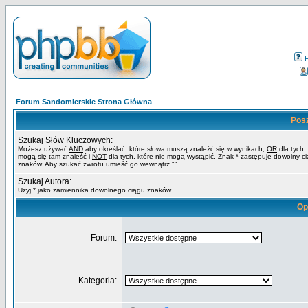
Forum Sandomierskie Strona Główna
Pos
Szukaj Słów Kluczowych:
Możesz używać
AND
aby określać, które słowa muszą znaleźć się w wynikach,
OR
dla tych,
mogą się tam znaleść i
NOT
dla tych, które nie mogą wystąpić. Znak * zastępuje dowolny c
znaków. Aby szukać zwrotu umieść go wewnątrz ""
Szukaj Autora:
Użyj * jako zamiennika dowolnego ciągu znaków
Op
Forum:
Kategoria: