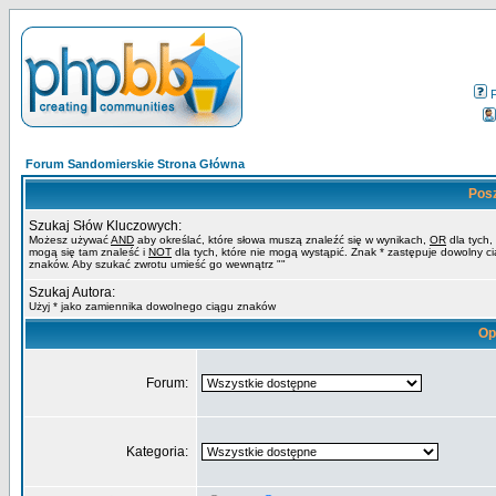
Forum Sandomierskie Strona Główna
Pos
Szukaj Słów Kluczowych:
Możesz używać
AND
aby określać, które słowa muszą znaleźć się w wynikach,
OR
dla tych,
mogą się tam znaleść i
NOT
dla tych, które nie mogą wystąpić. Znak * zastępuje dowolny c
znaków. Aby szukać zwrotu umieść go wewnątrz ""
Szukaj Autora:
Użyj * jako zamiennika dowolnego ciągu znaków
Op
Forum:
Kategoria: