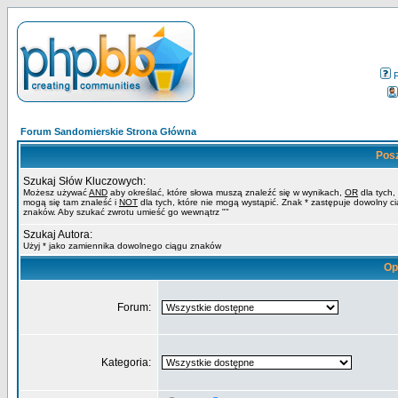
Forum Sandomierskie Strona Główna
Pos
Szukaj Słów Kluczowych:
Możesz używać
AND
aby określać, które słowa muszą znaleźć się w wynikach,
OR
dla tych,
mogą się tam znaleść i
NOT
dla tych, które nie mogą wystąpić. Znak * zastępuje dowolny c
znaków. Aby szukać zwrotu umieść go wewnątrz ""
Szukaj Autora:
Użyj * jako zamiennika dowolnego ciągu znaków
Op
Forum:
Kategoria: