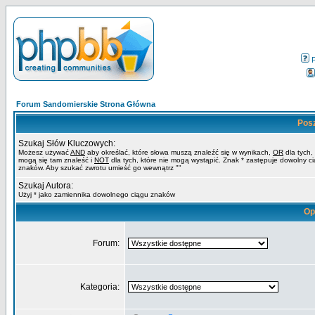
Forum Sandomierskie Strona Główna
Pos
Szukaj Słów Kluczowych:
Możesz używać
AND
aby określać, które słowa muszą znaleźć się w wynikach,
OR
dla tych,
mogą się tam znaleść i
NOT
dla tych, które nie mogą wystąpić. Znak * zastępuje dowolny c
znaków. Aby szukać zwrotu umieść go wewnątrz ""
Szukaj Autora:
Użyj * jako zamiennika dowolnego ciągu znaków
Op
Forum:
Kategoria: