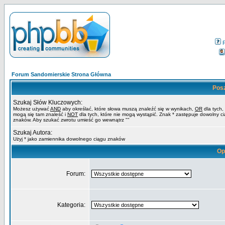
Forum Sandomierskie Strona Główna
Pos
Szukaj Słów Kluczowych:
Możesz używać
AND
aby określać, które słowa muszą znaleźć się w wynikach,
OR
dla tych,
mogą się tam znaleść i
NOT
dla tych, które nie mogą wystąpić. Znak * zastępuje dowolny c
znaków. Aby szukać zwrotu umieść go wewnątrz ""
Szukaj Autora:
Użyj * jako zamiennika dowolnego ciągu znaków
Op
Forum:
Kategoria: