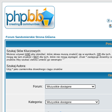
Forum Sandomierskie Strona Główna
Pos
Szukaj Słów Kluczowych:
Możesz używać
AND
aby określać, które słowa muszą znaleźć się w wynikach,
OR
dla tych,
mogą się tam znaleść i
NOT
dla tych, które nie mogą wystąpić. Znak * zastępuje dowolny c
znaków. Aby szukać zwrotu umieść go wewnątrz ""
Szukaj Autora:
Użyj * jako zamiennika dowolnego ciągu znaków
Op
Forum:
Kategoria: