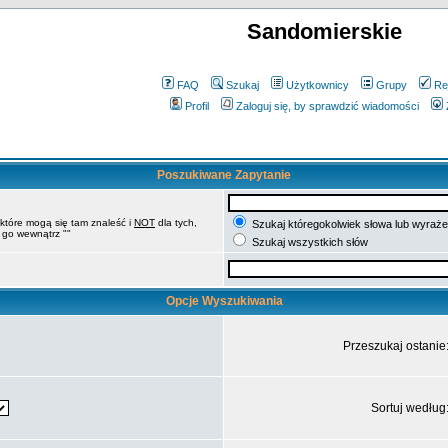
Sandomierskie
FAQ
Szukaj
Użytkownicy
Grupy
Re
Profil
Zaloguj się, by sprawdzić wiadomości
Poszukiwane Zapytanie
 które mogą się tam znaleść i
NOT
dla tych,
Szukaj któregokolwiek słowa lub wyrażen
 go wewnątrz ""
Szukaj wszystkich słów
Opcje Wyszukiwania
Przeszukaj ostanie
Sortuj według