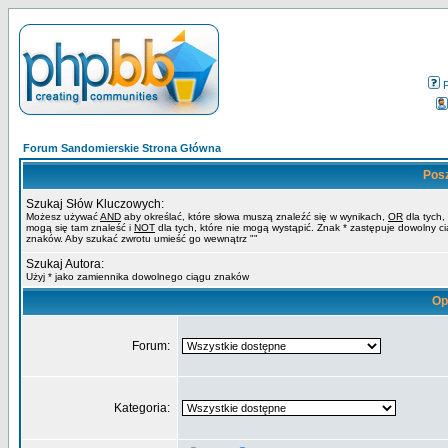
Forum Sandomierskie Strona Główna
Pos
Szukaj Słów Kluczowych:
Możesz używać
AND
aby określać, które słowa muszą znaleźć się w wynikach,
OR
dla tych,
mogą się tam znaleść i
NOT
dla tych, które nie mogą wystąpić. Znak * zastępuje dowolny c
znaków. Aby szukać zwrotu umieść go wewnątrz ""
Szukaj Autora:
Użyj * jako zamiennika dowolnego ciągu znaków
Op
Forum:
Kategoria: