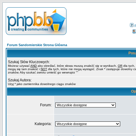
Forum Sandomierskie Strona Główna
Pos
Szukaj Słów Kluczowych:
Możesz używać
AND
aby określać, które słowa muszą znaleźć się w wynikach,
OR
dla tych,
mogą się tam znaleść i
NOT
dla tych, które nie mogą wystąpić. Znak * zastępuje dowolny c
znaków. Aby szukać zwrotu umieść go wewnątrz ""
Szukaj Autora:
Użyj * jako zamiennika dowolnego ciągu znaków
Op
Forum:
Kategoria: