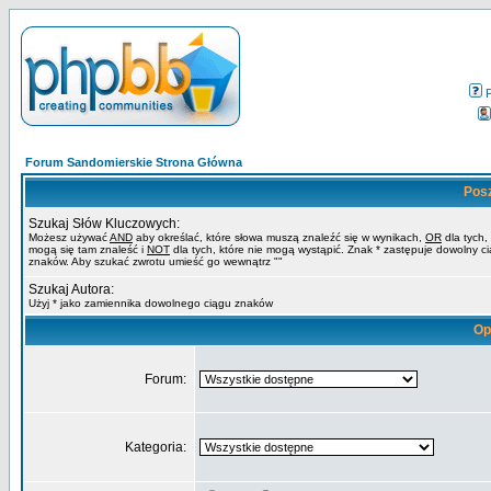
Forum Sandomierskie Strona Główna
Pos
Szukaj Słów Kluczowych:
Możesz używać
AND
aby określać, które słowa muszą znaleźć się w wynikach,
OR
dla tych,
mogą się tam znaleść i
NOT
dla tych, które nie mogą wystąpić. Znak * zastępuje dowolny c
znaków. Aby szukać zwrotu umieść go wewnątrz ""
Szukaj Autora:
Użyj * jako zamiennika dowolnego ciągu znaków
Op
Forum:
Kategoria: