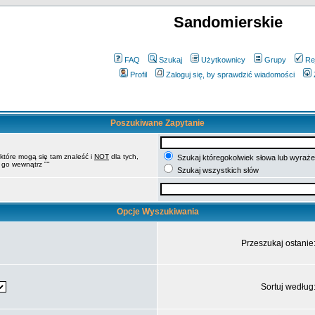
Sandomierskie
FAQ
Szukaj
Użytkownicy
Grupy
Re
Profil
Zaloguj się, by sprawdzić wiadomości
Poszukiwane Zapytanie
 które mogą się tam znaleść i
NOT
dla tych,
Szukaj któregokolwiek słowa lub wyrażen
 go wewnątrz ""
Szukaj wszystkich słów
Opcje Wyszukiwania
Przeszukaj ostanie
Sortuj według