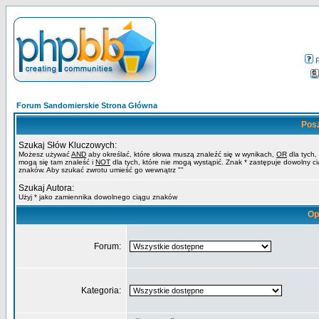
Forum Sandomierskie Strona Główna
Pos
Szukaj Słów Kluczowych:
Możesz używać
AND
aby określać, które słowa muszą znaleźć się w wynikach,
OR
dla tych,
mogą się tam znaleść i
NOT
dla tych, które nie mogą wystąpić. Znak * zastępuje dowolny c
znaków. Aby szukać zwrotu umieść go wewnątrz ""
Szukaj Autora:
Użyj * jako zamiennika dowolnego ciągu znaków
Op
Forum:
Kategoria: