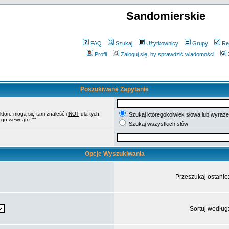
Sandomierskie
FAQ
Szukaj
Użytkownicy
Grupy
Re
Profil
Zaloguj się, by sprawdzić wiadomości
Poszukiwane Zapytanie
 które mogą się tam znaleść i
NOT
dla tych,
Szukaj któregokolwiek słowa lub wyrażen
 go wewnątrz ""
Szukaj wszystkich słów
Opcje Wyszukiwania
Przeszukaj ostanie
Sortuj według