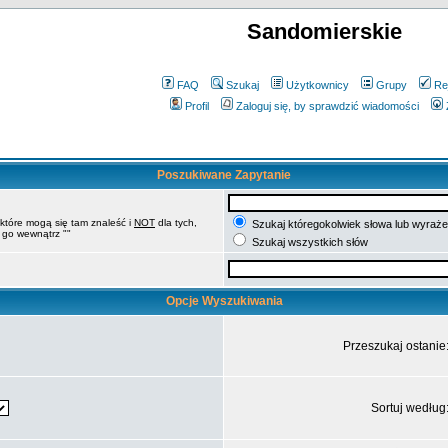
Sandomierskie
FAQ
Szukaj
Użytkownicy
Grupy
Re
Profil
Zaloguj się, by sprawdzić wiadomości
Poszukiwane Zapytanie
 które mogą się tam znaleść i
NOT
dla tych,
Szukaj któregokolwiek słowa lub wyrażen
 go wewnątrz ""
Szukaj wszystkich słów
Opcje Wyszukiwania
Przeszukaj ostanie
Sortuj według