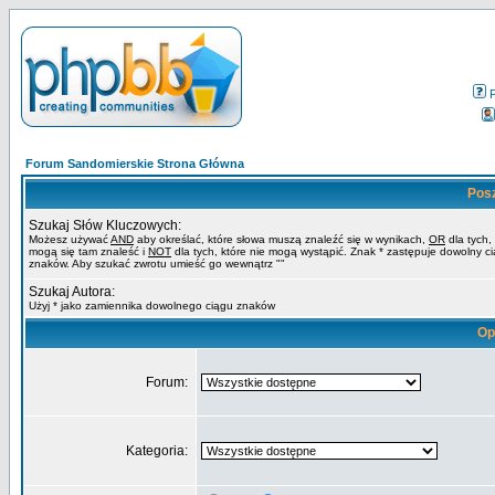
Forum Sandomierskie Strona Główna
Pos
Szukaj Słów Kluczowych:
Możesz używać
AND
aby określać, które słowa muszą znaleźć się w wynikach,
OR
dla tych,
mogą się tam znaleść i
NOT
dla tych, które nie mogą wystąpić. Znak * zastępuje dowolny c
znaków. Aby szukać zwrotu umieść go wewnątrz ""
Szukaj Autora:
Użyj * jako zamiennika dowolnego ciągu znaków
Op
Forum:
Kategoria: