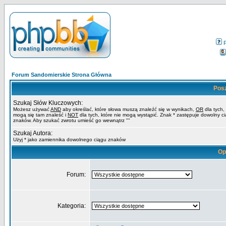
Forum Sandomierskie Strona Główna
Pos
Szukaj Słów Kluczowych:
Możesz używać
AND
aby określać, które słowa muszą znaleźć się w wynikach,
OR
dla tych,
mogą się tam znaleść i
NOT
dla tych, które nie mogą wystąpić. Znak * zastępuje dowolny c
znaków. Aby szukać zwrotu umieść go wewnątrz ""
Szukaj Autora:
Użyj * jako zamiennika dowolnego ciągu znaków
Op
Forum:
Kategoria: