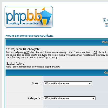
Forum Sandomierskie Strona Główna
Pos
Szukaj Słów Kluczowych:
Możesz używać
AND
aby określać, które słowa muszą znaleźć się w wynikach,
OR
dla tych,
mogą się tam znaleść i
NOT
dla tych, które nie mogą wystąpić. Znak * zastępuje dowolny c
znaków. Aby szukać zwrotu umieść go wewnątrz ""
Szukaj Autora:
Użyj * jako zamiennika dowolnego ciągu znaków
Op
Forum:
Kategoria: