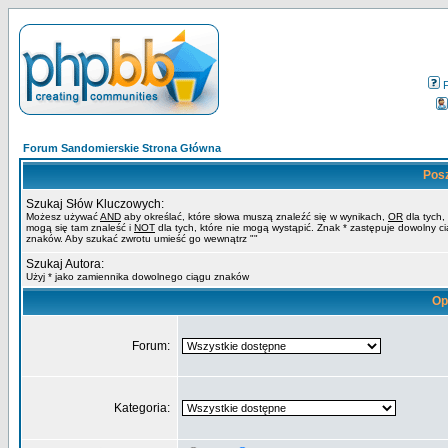
Forum Sandomierskie Strona Główna
Pos
Szukaj Słów Kluczowych:
Możesz używać
AND
aby określać, które słowa muszą znaleźć się w wynikach,
OR
dla tych,
mogą się tam znaleść i
NOT
dla tych, które nie mogą wystąpić. Znak * zastępuje dowolny c
znaków. Aby szukać zwrotu umieść go wewnątrz ""
Szukaj Autora:
Użyj * jako zamiennika dowolnego ciągu znaków
Op
Forum:
Kategoria: