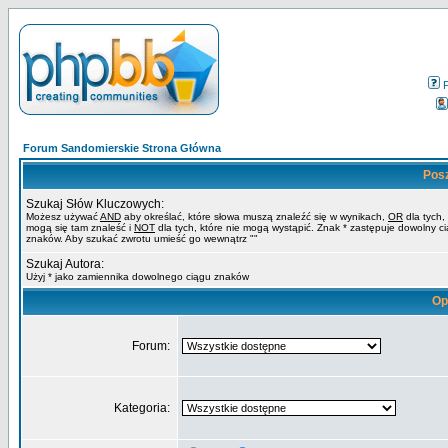
Forum Sandomierskie Strona Główna
Pos
Szukaj Słów Kluczowych:
Możesz używać
AND
aby określać, które słowa muszą znaleźć się w wynikach,
OR
dla tych,
mogą się tam znaleść i
NOT
dla tych, które nie mogą wystąpić. Znak * zastępuje dowolny c
znaków. Aby szukać zwrotu umieść go wewnątrz ""
Szukaj Autora:
Użyj * jako zamiennika dowolnego ciągu znaków
Op
Forum:
Kategoria: