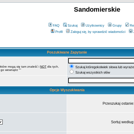
Sandomierskie
FAQ
Szukaj
Użytkownicy
Grupy
Re
Profil
Zaloguj się, by sprawdzić wiadomości
Poszukiwane Zapytanie
 które mogą się tam znaleść i
NOT
dla tych,
Szukaj któregokolwiek słowa lub wyrażen
 go wewnątrz ""
Szukaj wszystkich słów
Opcje Wyszukiwania
Przeszukaj ostanie
Sortuj według