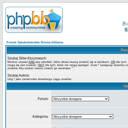
Forum Sandomierskie Strona Główna
Pos
Szukaj Słów Kluczowych:
Możesz używać
AND
aby określać, które słowa muszą znaleźć się w wynikach,
OR
dla tych,
mogą się tam znaleść i
NOT
dla tych, które nie mogą wystąpić. Znak * zastępuje dowolny c
znaków. Aby szukać zwrotu umieść go wewnątrz ""
Szukaj Autora:
Użyj * jako zamiennika dowolnego ciągu znaków
Op
Forum:
Kategoria: