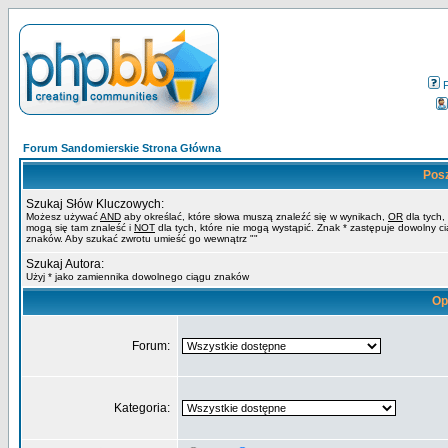
Forum Sandomierskie Strona Główna
Pos
Szukaj Słów Kluczowych:
Możesz używać
AND
aby określać, które słowa muszą znaleźć się w wynikach,
OR
dla tych,
mogą się tam znaleść i
NOT
dla tych, które nie mogą wystąpić. Znak * zastępuje dowolny c
znaków. Aby szukać zwrotu umieść go wewnątrz ""
Szukaj Autora:
Użyj * jako zamiennika dowolnego ciągu znaków
Op
Forum:
Kategoria: