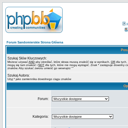
Forum Sandomierskie Strona Główna
Pos
Szukaj Słów Kluczowych:
Możesz używać
AND
aby określać, które słowa muszą znaleźć się w wynikach,
OR
dla tych,
mogą się tam znaleść i
NOT
dla tych, które nie mogą wystąpić. Znak * zastępuje dowolny c
znaków. Aby szukać zwrotu umieść go wewnątrz ""
Szukaj Autora:
Użyj * jako zamiennika dowolnego ciągu znaków
Op
Forum:
Kategoria: