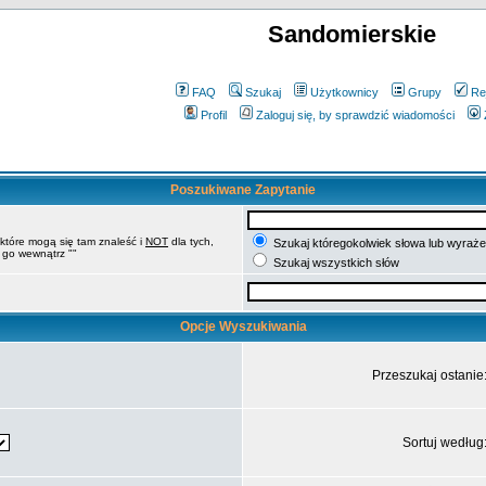
Sandomierskie
FAQ
Szukaj
Użytkownicy
Grupy
Re
Profil
Zaloguj się, by sprawdzić wiadomości
Poszukiwane Zapytanie
 które mogą się tam znaleść i
NOT
dla tych,
Szukaj któregokolwiek słowa lub wyrażen
 go wewnątrz ""
Szukaj wszystkich słów
Opcje Wyszukiwania
Przeszukaj ostanie
Sortuj według