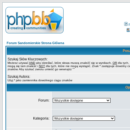
Forum Sandomierskie Strona Główna
Pos
Szukaj Słów Kluczowych:
Możesz używać
AND
aby określać, które słowa muszą znaleźć się w wynikach,
OR
dla tych,
mogą się tam znaleść i
NOT
dla tych, które nie mogą wystąpić. Znak * zastępuje dowolny c
znaków. Aby szukać zwrotu umieść go wewnątrz ""
Szukaj Autora:
Użyj * jako zamiennika dowolnego ciągu znaków
Op
Forum:
Kategoria: