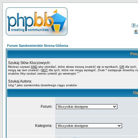
Forum Sandomierskie Strona Główna
Pos
Szukaj Słów Kluczowych:
Możesz używać
AND
aby określać, które słowa muszą znaleźć się w wynikach,
OR
dla tych,
mogą się tam znaleść i
NOT
dla tych, które nie mogą wystąpić. Znak * zastępuje dowolny c
znaków. Aby szukać zwrotu umieść go wewnątrz ""
Szukaj Autora:
Użyj * jako zamiennika dowolnego ciągu znaków
Op
Forum:
Kategoria: