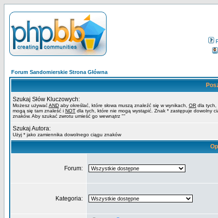
Forum Sandomierskie Strona Główna
Pos
Szukaj Słów Kluczowych:
Możesz używać
AND
aby określać, które słowa muszą znaleźć się w wynikach,
OR
dla tych,
mogą się tam znaleść i
NOT
dla tych, które nie mogą wystąpić. Znak * zastępuje dowolny c
znaków. Aby szukać zwrotu umieść go wewnątrz ""
Szukaj Autora:
Użyj * jako zamiennika dowolnego ciągu znaków
Op
Forum:
Kategoria: