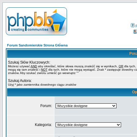
Forum Sandomierskie Strona Główna
Pos
Szukaj Słów Kluczowych:
Możesz używać
AND
aby określać, które słowa muszą znaleźć się w wynikach,
OR
dla tych,
mogą się tam znaleść i
NOT
dla tych, które nie mogą wystąpić. Znak * zastępuje dowolny c
znaków. Aby szukać zwrotu umieść go wewnątrz ""
Szukaj Autora:
Użyj * jako zamiennika dowolnego ciągu znaków
Op
Forum:
Kategoria: