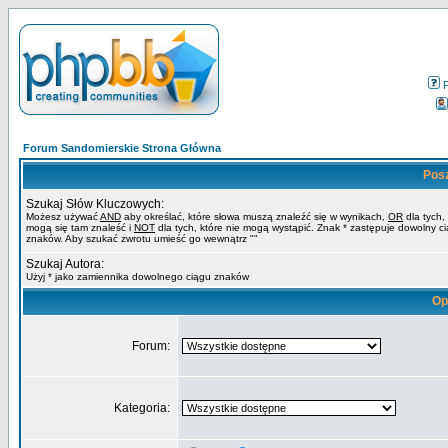
Forum Sandomierskie Strona Główna
Pos
Szukaj Słów Kluczowych:
Możesz używać
AND
aby określać, które słowa muszą znaleźć się w wynikach,
OR
dla tych,
mogą się tam znaleść i
NOT
dla tych, które nie mogą wystąpić. Znak * zastępuje dowolny c
znaków. Aby szukać zwrotu umieść go wewnątrz ""
Szukaj Autora:
Użyj * jako zamiennika dowolnego ciągu znaków
Op
Forum:
Kategoria: