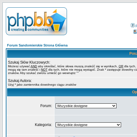
Forum Sandomierskie Strona Główna
Pos
Szukaj Słów Kluczowych:
Możesz używać
AND
aby określać, które słowa muszą znaleźć się w wynikach,
OR
dla tych,
mogą się tam znaleść i
NOT
dla tych, które nie mogą wystąpić. Znak * zastępuje dowolny c
znaków. Aby szukać zwrotu umieść go wewnątrz ""
Szukaj Autora:
Użyj * jako zamiennika dowolnego ciągu znaków
Op
Forum:
Kategoria: