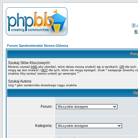
Forum Sandomierskie Strona Główna
Pos
Szukaj Słów Kluczowych:
Możesz używać
AND
aby określać, które słowa muszą znaleźć się w wynikach,
OR
dla tych,
mogą się tam znaleść i
NOT
dla tych, które nie mogą wystąpić. Znak * zastępuje dowolny c
znaków. Aby szukać zwrotu umieść go wewnątrz ""
Szukaj Autora:
Użyj * jako zamiennika dowolnego ciągu znaków
Op
Forum:
Kategoria: