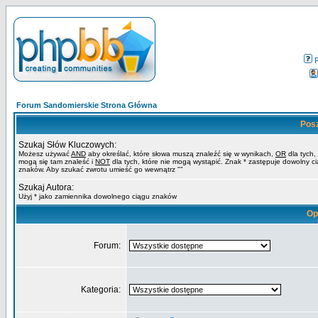
Forum Sandomierskie Strona Główna
Pos
Szukaj Słów Kluczowych:
Możesz używać
AND
aby określać, które słowa muszą znaleźć się w wynikach,
OR
dla tych,
mogą się tam znaleść i
NOT
dla tych, które nie mogą wystąpić. Znak * zastępuje dowolny c
znaków. Aby szukać zwrotu umieść go wewnątrz ""
Szukaj Autora:
Użyj * jako zamiennika dowolnego ciągu znaków
Op
Forum:
Kategoria: