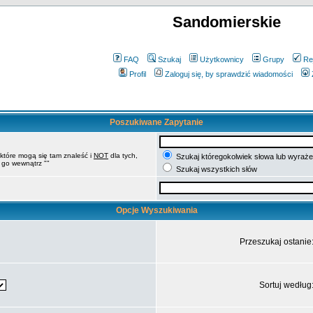
Sandomierskie
FAQ
Szukaj
Użytkownicy
Grupy
Re
Profil
Zaloguj się, by sprawdzić wiadomości
Poszukiwane Zapytanie
 które mogą się tam znaleść i
NOT
dla tych,
Szukaj któregokolwiek słowa lub wyrażen
 go wewnątrz ""
Szukaj wszystkich słów
Opcje Wyszukiwania
Przeszukaj ostanie
Sortuj według