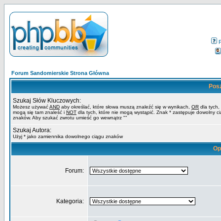
Forum Sandomierskie Strona Główna
Pos
Szukaj Słów Kluczowych:
Możesz używać
AND
aby określać, które słowa muszą znaleźć się w wynikach,
OR
dla tych,
mogą się tam znaleść i
NOT
dla tych, które nie mogą wystąpić. Znak * zastępuje dowolny c
znaków. Aby szukać zwrotu umieść go wewnątrz ""
Szukaj Autora:
Użyj * jako zamiennika dowolnego ciągu znaków
Op
Forum:
Kategoria: