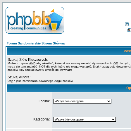
Forum Sandomierskie Strona Główna
Pos
Szukaj Słów Kluczowych:
Możesz używać
AND
aby określać, które słowa muszą znaleźć się w wynikach,
OR
dla tych,
mogą się tam znaleść i
NOT
dla tych, które nie mogą wystąpić. Znak * zastępuje dowolny c
znaków. Aby szukać zwrotu umieść go wewnątrz ""
Szukaj Autora:
Użyj * jako zamiennika dowolnego ciągu znaków
Op
Forum:
Kategoria: